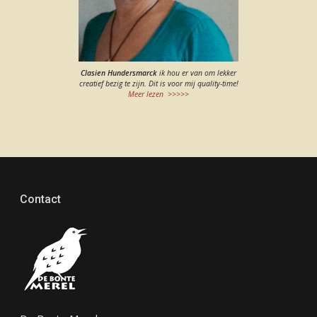
Clasien Hundersmarck
ik hou er van om lekker
creatief bezig te zijn. Dit is voor mij quality-time!
Meer lezen >>>>>
Contact