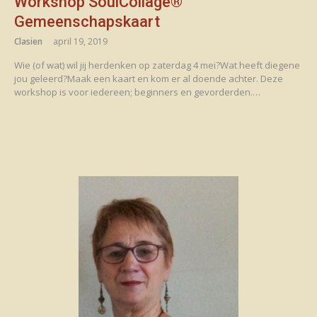
Workshop SoulCollage®
Gemeenschapskaart
Clasien
april 19, 2019
Wie (of wat) wil jij herdenken op zaterdag 4 mei?Wat heeft diegene
jou geleerd?Maak een kaart en kom er al doende achter. Deze
workshop is voor iedereen; beginners en gevorderden.…