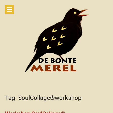
Naar
de
inhoud
springen
Tag:
SoulCollage®workshop