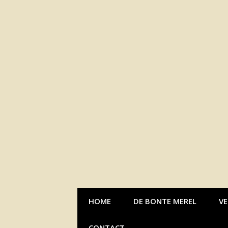
Naar
de
inhoud
springen
HOME
DE BONTE MEREL
VE
CONTACT