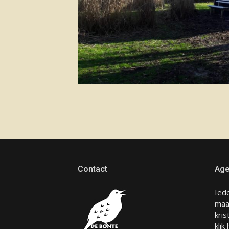
Contact
Age
Ied
maa
kris
klik